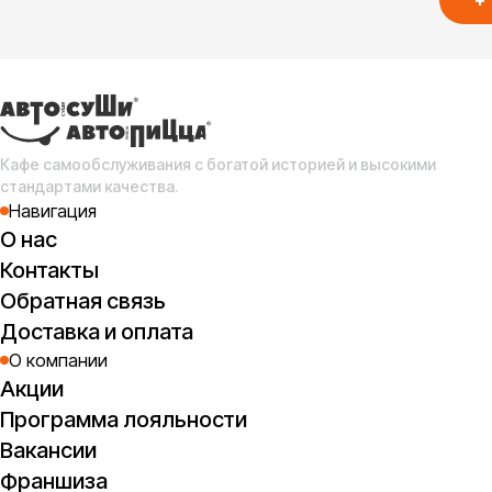
+
ри
п
Пеп
Кафе самообслуживания с богатой историей и высокими
стандартами качества.
Навигация
О нас
Контакты
Обратная связь
Доставка и оплата
О компании
Акции
Программа лояльности
Вакансии
Франшиза