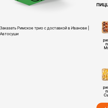
пиц
Заказать Римское трио с доставкой в Иванове |
Автосуши
ри
п
М
ри
п
С