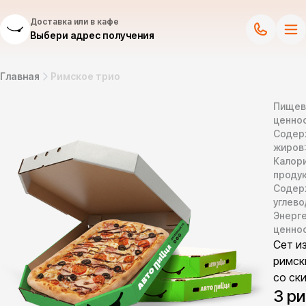
Доставка или в кафе
Выбери адрес получения
Главная
Римское трио
Пищев
ценнос
Содер
жиров
Калор
продук
Содер
углево
Энерг
ценно
Сет и
римск
со ск
3 р